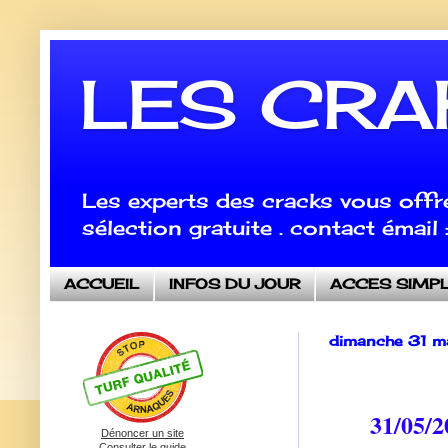
LES CRA
Les experts des cracks vous offr
sélection gratuite . contact émai
ACCUEIL
INFOS DU JOUR
ACCES SIMP
dimanche 31 
31/05/2